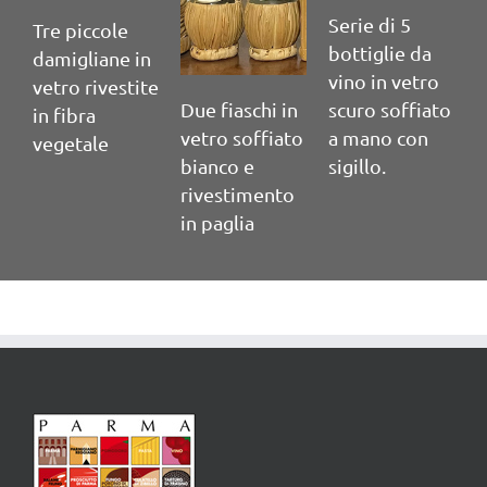
Serie di 5
S
Tre piccole
bottiglie da
b
damigliane in
vino in vetro
v
vetro rivestite
Due fiaschi in
scuro soffiato
s
in fibra
vetro soffiato
a mano con
a
vegetale
bianco e
sigillo.
s
rivestimento
in paglia