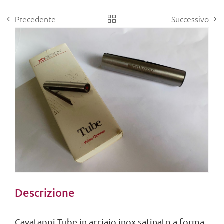
Precedente
Successivo
View
Larger
Image
Descrizione
Cavatappi Tube in acciaio inox satinato a forma