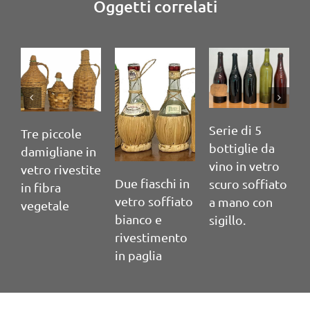
Oggetti correlati
Serie di 5
Se
Tre piccole
bottiglie da
bo
damigliane in
vino in vetro
vi
vetro rivestite
Due fiaschi in
scuro soffiato
sc
in fibra
vetro soffiato
a mano con
a
vegetale
bianco e
sigillo.
si
rivestimento
in paglia