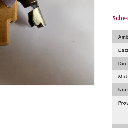
Sched
Amb
Dat
Dim
Mate
Num
Pro