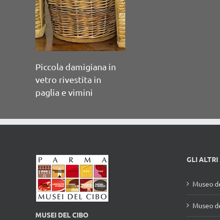
soffiato a mano con
sigillo.
GLI ALTRI
Museo de
Museo de
MUSEI DEL CIBO
della provincia di Parma
Museo d
Viale Martiri della Libertà, 15 - 43123 Parma
Tel.: +39.0521.1627213
Museo de