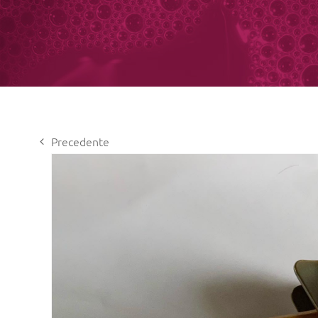
Precedente
View
Larger
Image