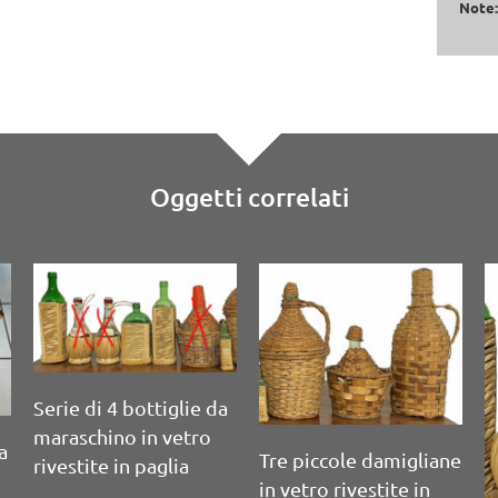
Note
Oggetti correlati
S
Serie di 10 bottiglie
d
da vino soffiate a
a
m
mano
Serie di 7 bottiglie in
vetro per bevande con