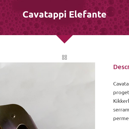
Cavatappi Elefante
Descr
Cavata
proget
Kikker
serrama
permett