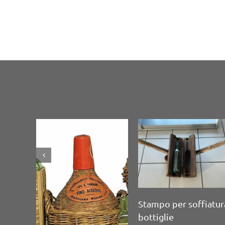
Serie di 8 contenitori
in vetrodi varia form
Serie di 4 bottiglie da
e dimensione
vino in vetro scuro