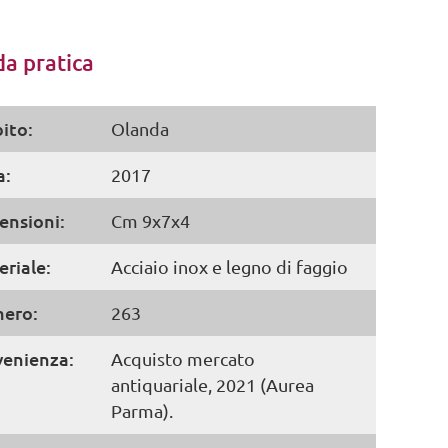
a pratica
ito:
Olanda
a:
2017
ensioni:
Cm 9x7x4
riale:
Acciaio inox e legno di faggio
ero:
263
venienza:
Acquisto mercato
antiquariale, 2021 (Aurea
Parma).