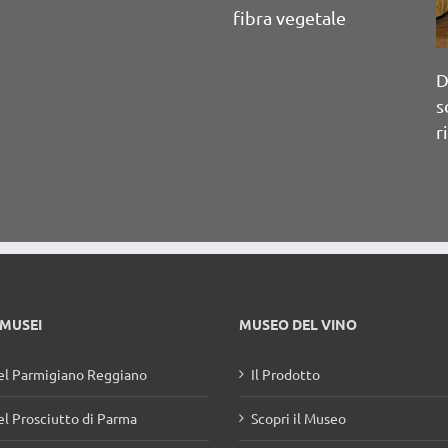
chiusura meccanica
 MUSEI
MUSEO DEL VINO
l Parmigiano Reggiano
Il Prodotto
l Prosciutto di Parma
Scopri il Museo
el Pomodoro
Eventi
lla Pasta
Per saperne di più