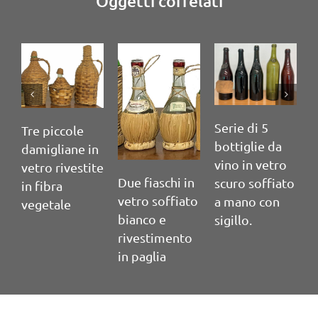
Oggetti correlati
Serie di 5
S
Tre piccole
bottiglie da
b
damigliane in
vino in vetro
v
vetro rivestite
Due fiaschi in
scuro soffiato
s
in fibra
vetro soffiato
a mano con
a
vegetale
bianco e
sigillo.
s
rivestimento
in paglia