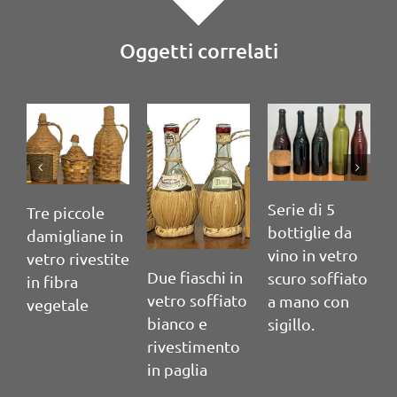
Oggetti correlati
Serie di 5
S
Tre piccole
bottiglie da
b
damigliane in
vino in vetro
v
vetro rivestite
Due fiaschi in
scuro soffiato
s
in fibra
vetro soffiato
a mano con
a
vegetale
bianco e
sigillo.
s
rivestimento
in paglia