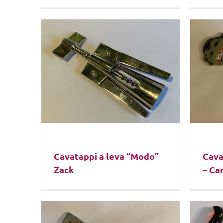
Cavatappi a leva “Modo”
Cava
Zack
– Ca