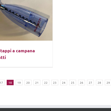
tappi a campana
tti
17
18
19
20
21
22
23
24
25
26
27
28
29