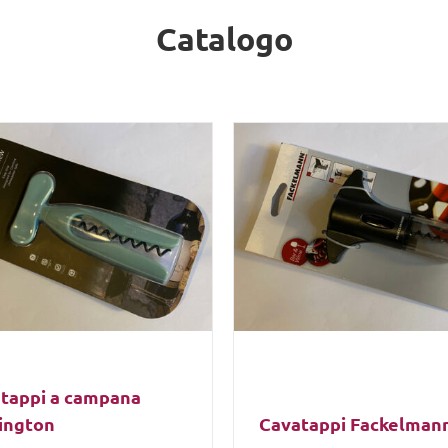
Catalogo
tappi a campana
ington
Cavatappi Fackelman