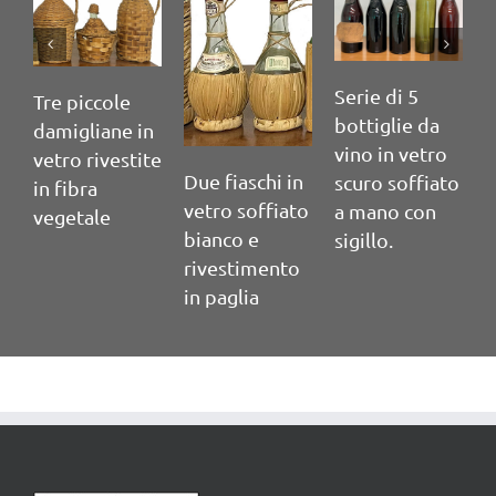
Serie di 5
S
Tre piccole
bottiglie da
b
damigliane in
vino in vetro
v
vetro rivestite
Due fiaschi in
scuro soffiato
s
in fibra
vetro soffiato
a mano con
a
vegetale
bianco e
sigillo.
s
rivestimento
in paglia