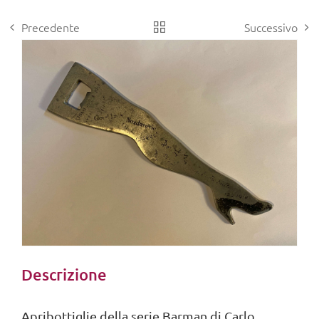
Precedente
Successivo
View
Larger
Image
Descrizione
Apribottiglie della serie Barman di Carlo