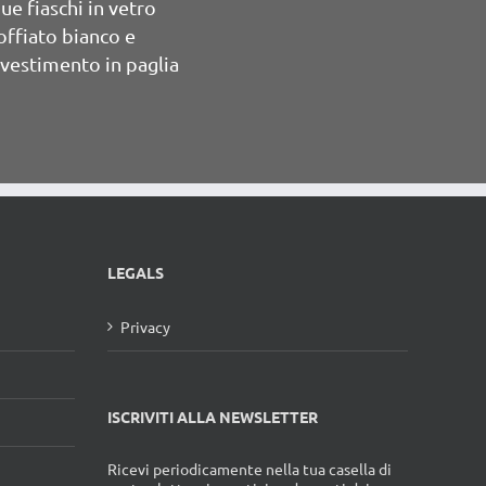
vino in vetro scuro
soffiato a mano
LEGALS
Privacy
ISCRIVITI ALLA NEWSLETTER
Ricevi periodicamente nella tua casella di
posta elettronica notizie ed eventi dai
Musei del Cibo
ISCRIVITI