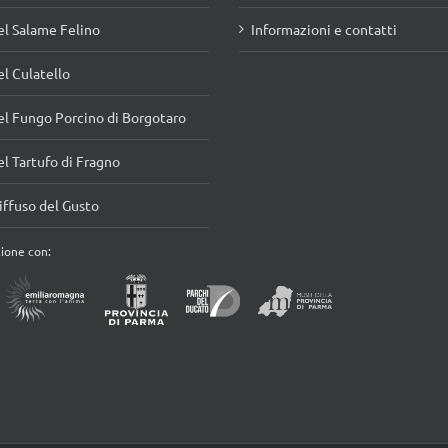
l Culatello
l Fungo Porcino di Borgotaro
l Tartufo di Fragno
ffuso del Gusto
zione con:
aicod
|
Credits