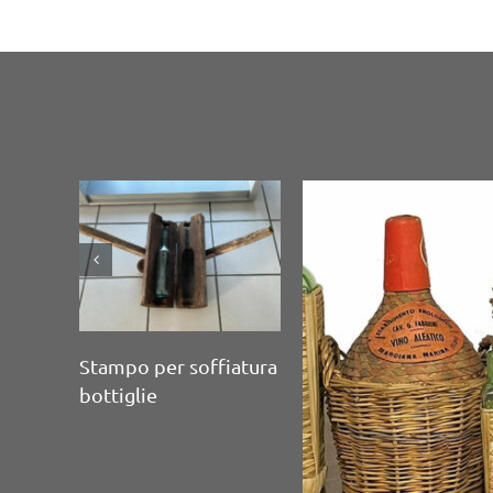
Serie di 8 contenitori
in vetrodi varia form
Serie di 4 bottiglie da
e dimensione
vino in vetro scuro
soffiato a mano con
sigillo.