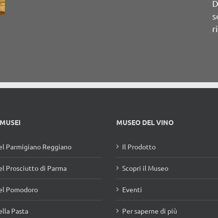
 MUSEI
MUSEO DEL VINO
l Parmigiano Reggiano
Il Prodotto
l Prosciutto di Parma
Scopri il Museo
el Pomodoro
Eventi
lla Pasta
Per saperne di più
l Salame Felino
Informazioni e contatti