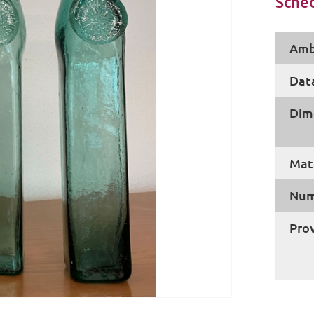
Sched
Amb
Dat
Dim
Mate
Num
Pro