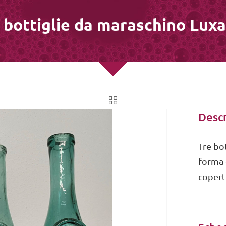
 bottiglie da maraschino Lux
Descr
Tre bo
forma o
copertu