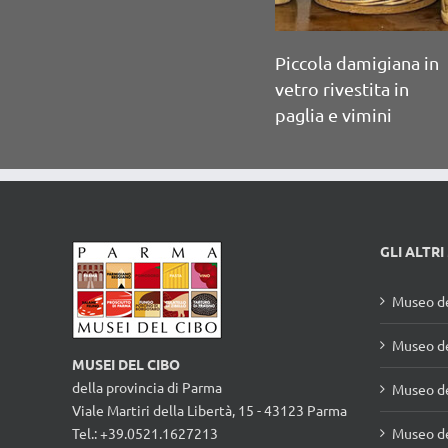
GLI ALTRI
Museo de
Museo de
MUSEI DEL CIBO
della provincia di Parma
Museo d
Viale Martiri della Libertà, 15 - 43123 Parma
Tel.: +39.0521.1627213
Museo de
E-mail:
info@museidelcibo.it
Museo de
PEC: museidelcibo@legalmail.it