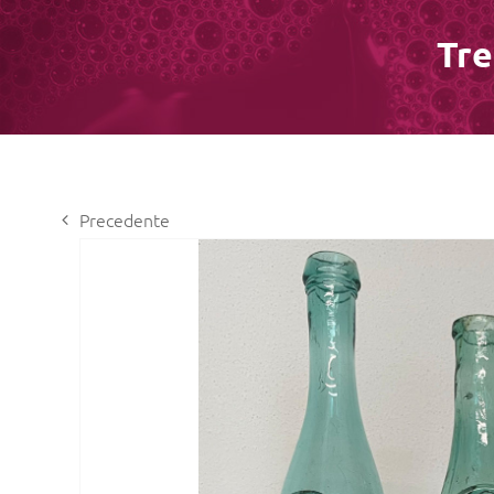
Tre
Precedente
View
Larger
Image