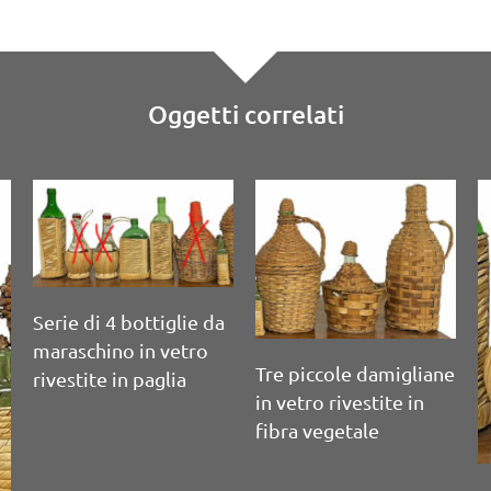
Oggetti correlati
S
Serie di 10 bottiglie
d
da vino soffiate a
a
m
mano
Serie di 7 bottiglie in
vetro per bevande con
chiusura meccanica