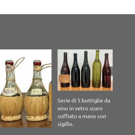
erie di 12 bottiglie
a vino soffiate a
ano
Stampo
bottig
Serie di 3 bottiglie da