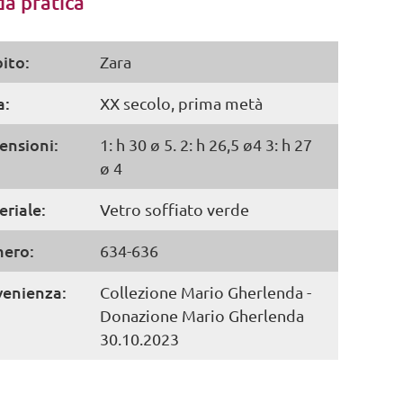
a pratica
ito:
Zara
a:
XX secolo, prima metà
ensioni:
1: h 30 ø 5. 2: h 26,5 ø4 3: h 27
ø 4
riale:
Vetro soffiato verde
ero:
634-636
venienza:
Collezione Mario Gherlenda -
Donazione Mario Gherlenda
30.10.2023