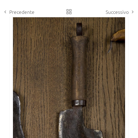
Precedente
Successivo
View
Larger
Image