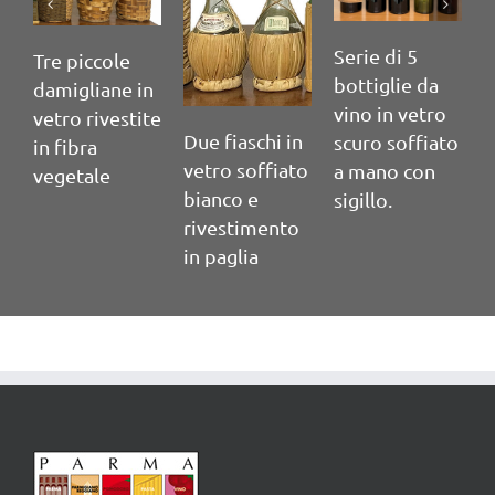
Serie di 5
Seri
Tre piccole
bottiglie da
bott
damigliane in
vino in vetro
vino
vetro rivestite
Due fiaschi in
scuro soffiato
scur
in fibra
vetro soffiato
a mano con
a m
vegetale
bianco e
sigillo.
sigil
rivestimento
in paglia