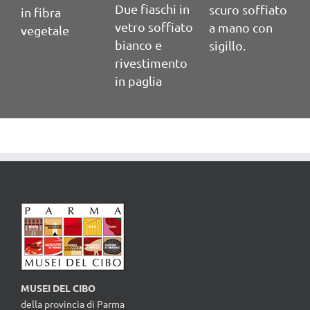
Due fiaschi in
scuro soffiato
scuro soffiato
di
vetro soffiato
a mano con
a mano con
bianco e
sigillo.
sigillo.
rivestimento
in paglia
MUSEI DEL CIBO
della provincia di Parma
Viale Martiri della Libertà, 15 - 43123 Parma