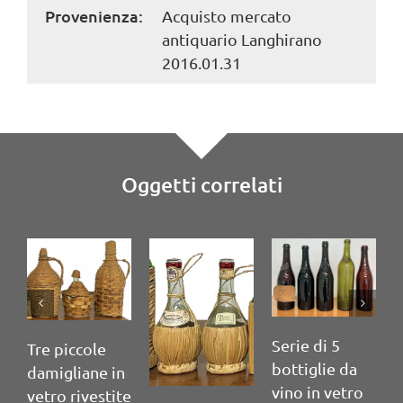
Provenienza:
Acquisto mercato
antiquario Langhirano
2016.01.31
Oggetti correlati
Ser
Serie di 5
Serie di 4
con
bottiglie da
bottiglie da
vet
vino in vetro
vino in vetro
fo