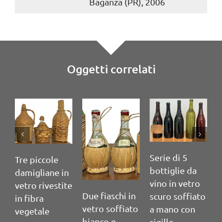
Baganza (PR), 2006
Oggetti correlati
Serie di 5
Serie di 4
iccole
bottiglie da
bottiglie 
liane in
vino in vetro
vino in ve
 rivestite
Due fiaschi in
scuro soffiato
scuro soff
bra
vetro soffiato
a mano con
a mano co
tale
bianco e
sigillo.
sigillo.