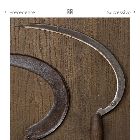
Precedente
Successivo
View
Larger
Image