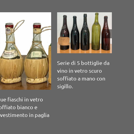
erie di 12 bottiglie
a vino soffiate a
ano
Serie di 3 bottiglie da
vino in vetro scuro
soffiato a mano
Piccol
vetro r
paglia