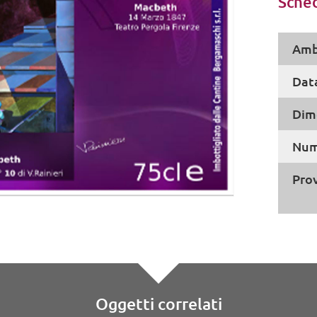
Sched
Amb
Dat
Dim
Num
Pro
Oggetti correlati