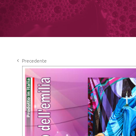
Precedente
View
Larger
Image