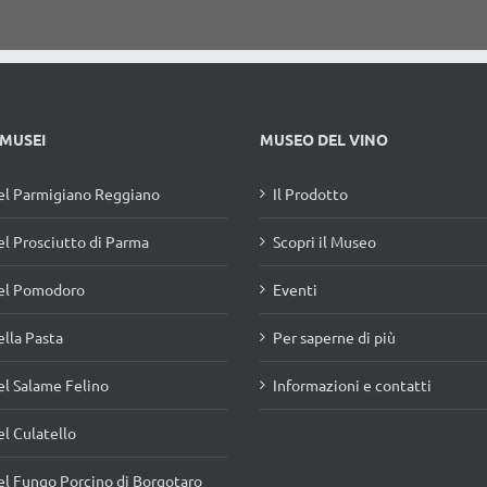
 MUSEI
MUSEO DEL VINO
l Parmigiano Reggiano
Il Prodotto
l Prosciutto di Parma
Scopri il Museo
el Pomodoro
Eventi
lla Pasta
Per saperne di più
l Salame Felino
Informazioni e contatti
l Culatello
l Fungo Porcino di Borgotaro
l Tartufo di Fragno