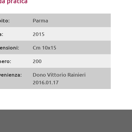
a pratica
ito:
Parma
a:
2015
ensioni:
Cm 10x15
ero:
200
venienza:
Dono Vittorio Rainieri
2016.01.17