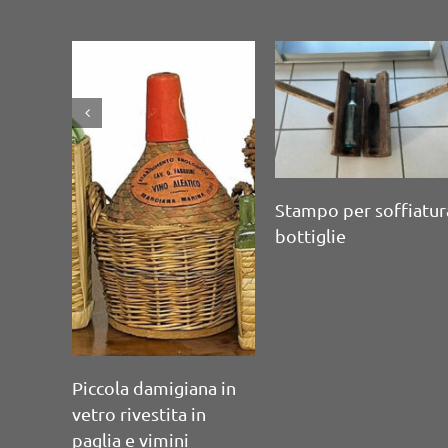
Serie di 8 contenitori
in vetrodi varia form
Serie di 4 bottiglie da
e dimensione
vino in vetro scuro
soffiato a mano con
sigillo.