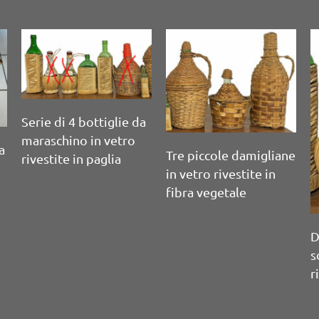
S
Serie di 10 bottiglie
d
da vino soffiate a
a
m
mano
Serie di 7 bottiglie in
vetro per bevande con
chiusura meccanica