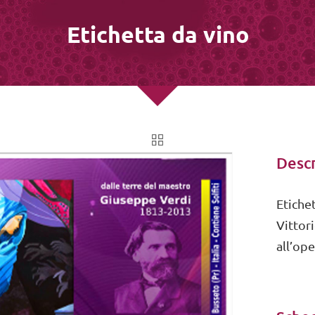
Etichetta da vino
Descr
Etiche
Vittori
all’op