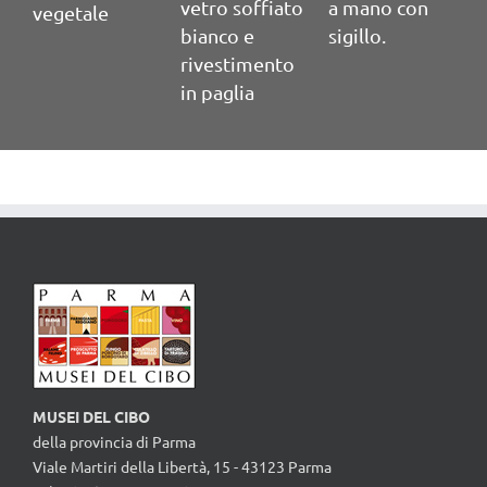
vetro soffiato
a mano con
a
vegetale
bianco e
sigillo.
s
rivestimento
in paglia
MUSEI DEL CIBO
della provincia di Parma
Viale Martiri della Libertà, 15 - 43123 Parma