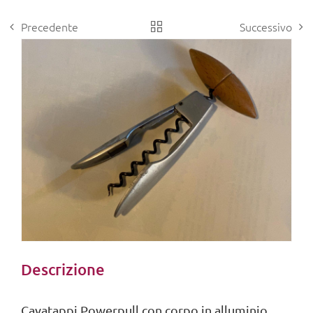
Precedente
Successivo
View
Larger
Image
Descrizione
Cavatappi Powerpull con corpo in alluminio,