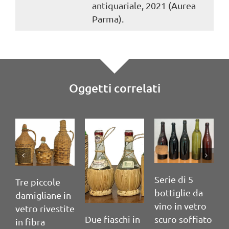
antiquariale, 2021 (Aurea
Parma).
Oggetti correlati
Serie di 5
S
Tre piccole
bottiglie da
b
damigliane in
vino in vetro
v
vetro rivestite
Due fiaschi in
scuro soffiato
s
in fibra