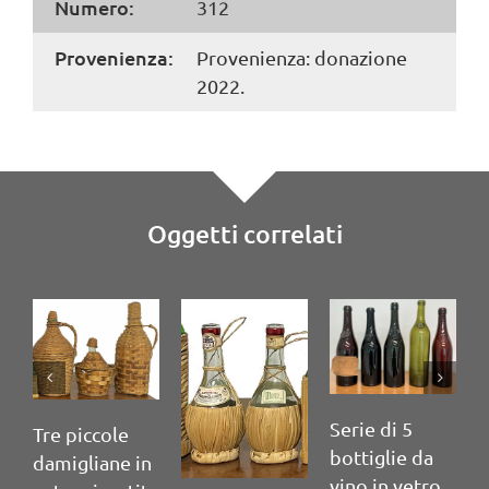
Numero:
312
Provenienza:
Provenienza: donazione
2022.
Oggetti correlati
Serie di 5
S
Tre piccole
bottiglie da
b
damigliane in
vino in vetro
v