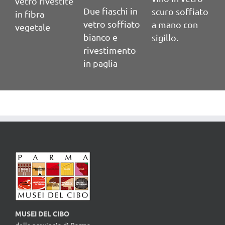
vetro rivestite
Due fiaschi in
scuro soffiato
s
in fibra
vetro soffiato
a mano con
a
vegetale
bianco e
sigillo.
s
rivestimento
in paglia
MUSEI DEL CIBO