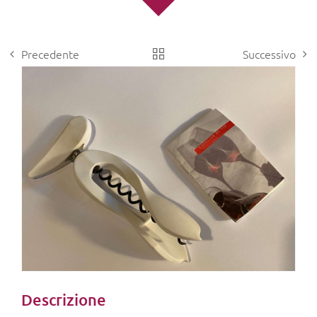
Precedente
Successivo
View
Larger
Image
Descrizione