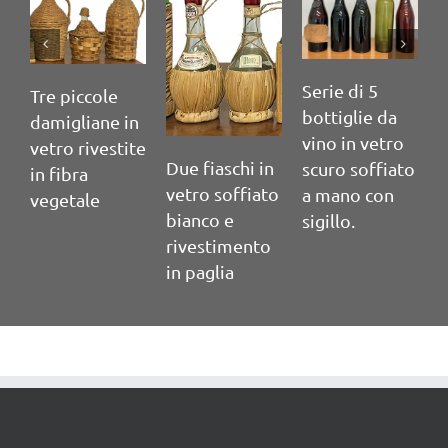
Serie di 5
S
Tre piccole
bottiglie da
b
damigliane in
vino in vetro
v
vetro rivestite
Due fiaschi in
scuro soffiato
s
in fibra
vetro soffiato
a mano con
a
vegetale
bianco e
sigillo.
s
rivestimento
in paglia