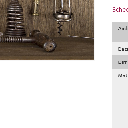
Sched
Amb
Dat
Dim
Mate