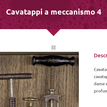
Cavatappi a meccanismo 4
Descr
Cavata
cavatap
dame e 
profu