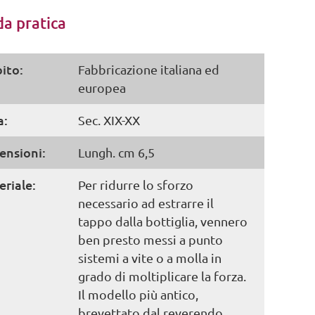
a pratica
ito:
Fabbricazione italiana ed
europea
a:
Sec. XIX-XX
ensioni:
Lungh. cm 6,5
riale:
Per ridurre lo sforzo
necessario ad estrarre il
tappo dalla bottiglia, vennero
ben presto messi a punto
sistemi a vite o a molla in
grado di moltiplicare la forza.
Il modello più antico,
brevettato dal reverendo