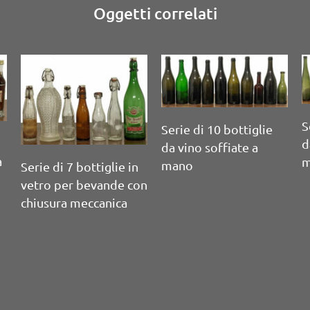
Oggetti correlati
Serie di 4 bottiglie da
maraschino in vetro
a
Tre piccole damigliane
rivestite in paglia
in vetro rivestite in
fibra vegetale
D
s
r