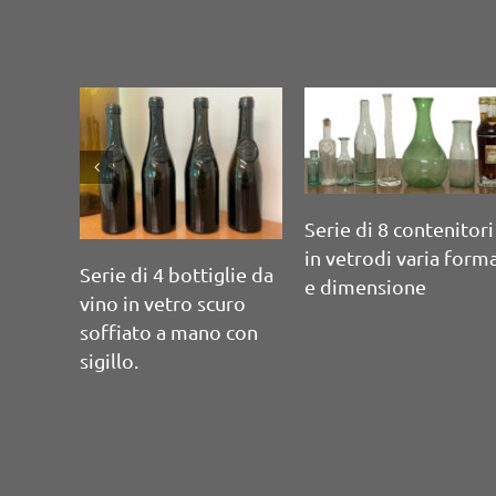
Stampo per soffiatur
bottiglie
Piccola damigiana in