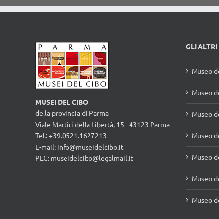
vetro rivestita in
paglia e vimini
GLI ALTRI
Museo de
Museo de
MUSEI DEL CIBO
della provincia di Parma
Museo d
Viale Martiri della Libertà, 15 - 43123 Parma
Tel.: +39.0521.1627213
Museo de
E-mail:
info@museidelcibo.it
Museo de
PEC: museidelcibo@legalmail.it
Museo de