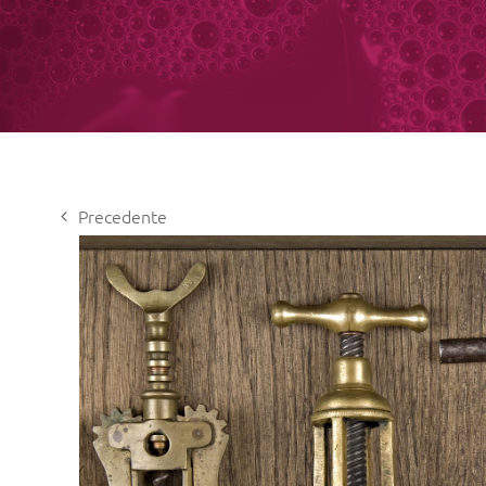
Precedente
View
Larger
Image