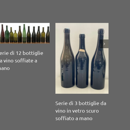
Serie di 5 bottiglie da
Serie d
vino in vetro scuro
vino i
soffiato a mano con
soffia
sigillo.
sigillo.
ue fiaschi in vetro
offiato bianco e
ivestimento in paglia