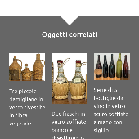
Oggetti correlati
Serie di 5
Serie d
e piccole
bottiglie da
bottigl
migliane in
vino in vetro
vino in
tro rivestite
Due fiaschi in
scuro soffiato
scuro s
 fibra
vetro soffiato
a mano con
a mano
getale
bianco e
sigillo.
sigillo.
rivestimento