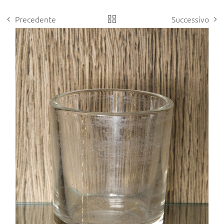
Precedente
Successivo
View
Larger
Image