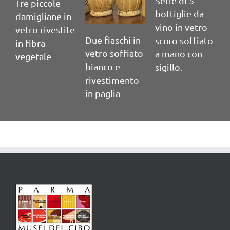
Serie di 5
S
Tre piccole
bottiglie da
b
damigliane in
vino in vetro
v
vetro rivestite
Due fiaschi in
scuro soffiato
s
in fibra
vetro soffiato
a mano con
a
vegetale
bianco e
sigillo.
s
rivestimento
in paglia