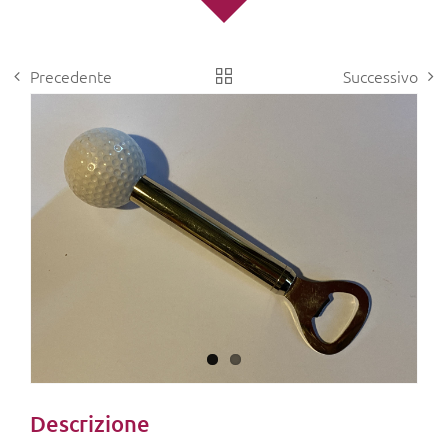
Precedente
Successivo
View
Larger
Image
Descrizione