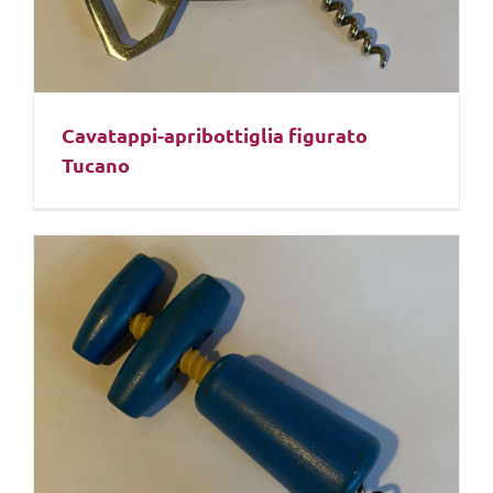
Cavatappi-apribottiglia figurato
Tucano