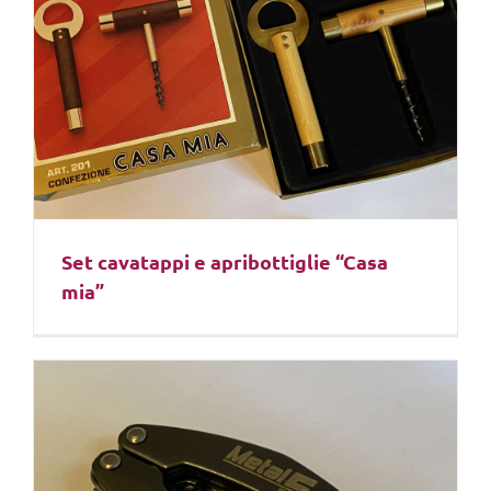
Set cavatappi e apribottiglie “Casa
mia”